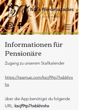
Informationen für
Pensionäre
Zugang zu unserem Stallkalender
https://teamup.com/kscjf9tp7hxbkhrx
hx
über die App benötigst du folgende
URL:
kscjf9tp7hxbkhrxhx